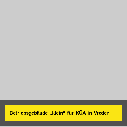
Betriebsgebäude „klein“ für KÜA in Vreden