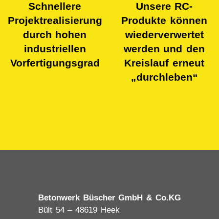
Schnellere
Unsere RC-
Projektrealisierung
Produkte können
durch hohen
wiederverwertet
industriellen
werden und den
Vorfertigungsgrad
Kreislauf erneut
„durchleben“
Be­ton­werk Büscher GmbH & Co.KG
Bült 54 – 48619 Heek