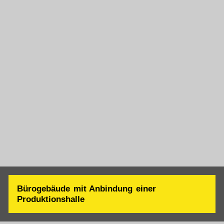
Bauherr: Volkswagen AG, Rudolph Logistik Gruppe
Auftraggeber: Goldbeck Auftragsleistung: 18.000 qm
Brandwand Besonderheit: Erstellung – Produktion,
Aufbau, Montage – innerhalb von 6 Wochen
Brandwand in riesigen Ausmaßen (a x b etc.) nach
detaillierter Produktions-, Logistik, und
Montageplanung zuverlässig just-in-time Produziert
und innerhalb von 6 Wochen fertig montiert.
Bürogebäude mit Anbindung einer
Produktionshalle