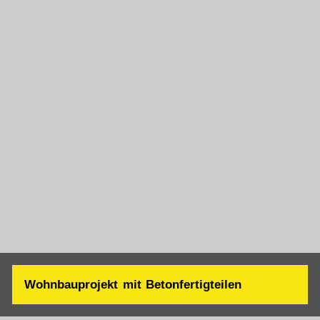
Ort: Ahaus (NRW) Anzahl der Betonfertigteile: 284
Stück Gewerk: Stützen; Stützen mit angeformten
Fuß; Sockelwände; Brandwände; Binder Montagezeit:
6 Wochen Planung: 3-D Werkstattplanung;
Montageplanung
Wohnbauprojekt mit Betonfertigteilen