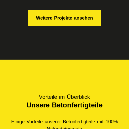
Ort: Altena Anzahl der Betonfertigteile: 152 Stück
Gewerk: Gehwegplatten mit einer
Besenstrichoberfläche Produktionszeit: 30 Tage
Weitere Projekte ansehen
Planung: 3-D Werkstattplanung;
Vorteile im Überblick
Unsere Betonfertigteile
Einige Vorteile unserer Betonfertigteile mit 100%
Natursteinersatz