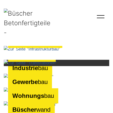
Infrastruktur
bau
Trafo
stationen
Industrie
bau
Gewerbe
bau
Wohnungs
bau
Büscher
wand